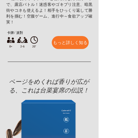
で、露店バトル！迷惑客やゴキブリ注意、暗黒
街やコネも使えるよ！相手をひっくり返して勝
利を掴む！空腹ゲーム、進行中～食欲アップ確
実！
卡牌/ 派對
もっと詳しく知る
ページをめくれば香りが広が
る、これは台菜宴席の伝説！