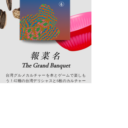
報菜名
The Grand Banquet
台湾グルメカルチャーを本とゲームで楽しも
う！42種の台湾デリシャスと6枚のカルチャー
カード、ヨーロッパの人気ゲームをアレンジ！7
種類のフェストで、6つのディッシュで1セッ
ト。他のプレイヤーから「フェストカード」を
集め、最もセットを完成させた人が勝ち！
卡牌/ 輕策
もっと詳しく知る