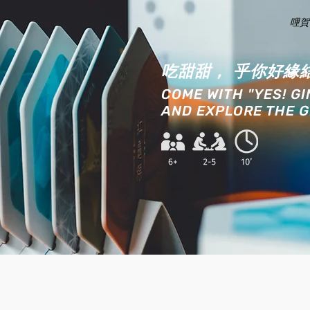
哩賀
吃甜甜， 乎你好緣
COME WITH "YES! G
AND EXPLORE THE G