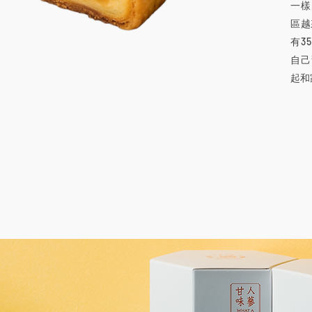
一樣
區越
有3
自己
起和