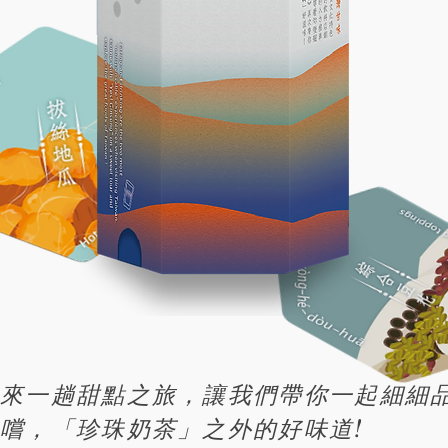
來一趟甜點之旅，
讓我們帶你一起細細
嚐，
「珍珠奶茶」之外的好味道
!