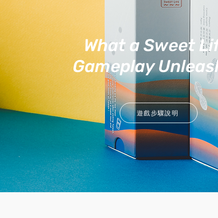
What a Sweet Lif
Gameplay Unleas
遊戲步驟說明