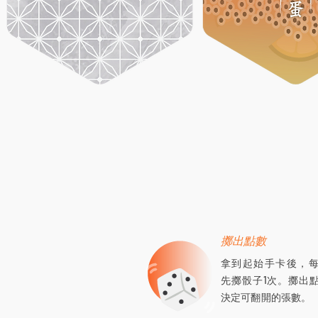
擲出點數
拿到起始手卡後，
先擲骰子1次。擲出
決定可翻開的張數。