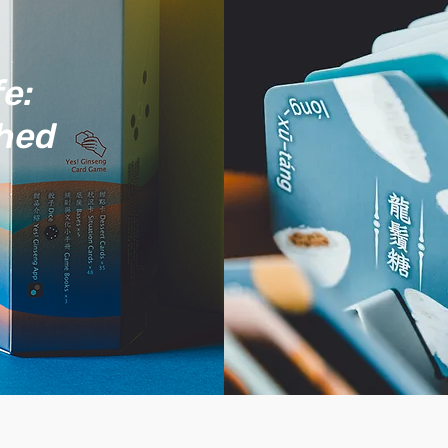
e:
hed