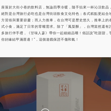
座落於大街小巷的飲料店，無論四季冷暖，隨手拈來一杯沁涼飲品
絕對是台灣旅行必吃也是台灣街頭飲食文化特色；各式糕點更結合
方習俗與重要節慶；而人力推車，在台灣可是歷史悠久，推車上的
式小食，滿足了日常的零嘴需求。除了「鳳梨酥」，台灣當然還有
多旅行伴手禮，《甘味人蔘》帶你一起細細品嚐！俗話說“吃甜甜，
你好緣結甲滿厝邊！”，這個遊戲保證不傷和氣！