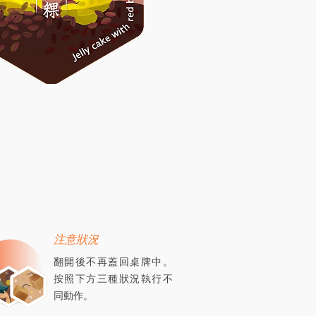
注意狀況
翻開後不再蓋回桌牌中。
按照下方三種狀況執行不
同動作。