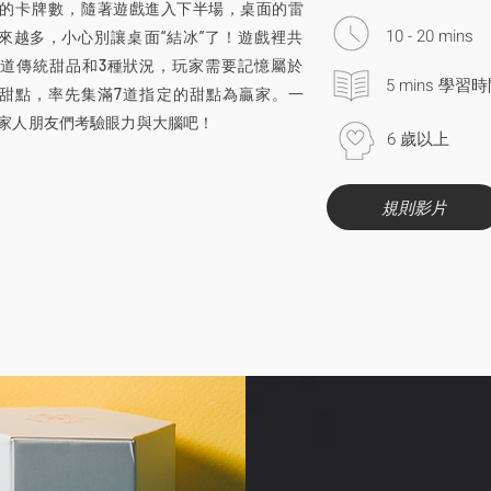
的卡牌數，
隨著遊戲進入下半場，桌面的雷
10 - 20 mins
來越多，
小心別讓桌面“結冰”了！遊戲裡共
5道傳統甜品和3種狀況，玩家需要記憶屬於
5 mins 學習
甜點，率先集滿7道指定的甜點為贏家。
一
家人朋友們考驗眼力與大腦吧！
6 歲以上
規則影片