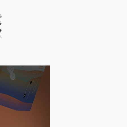
，
地
各
許
乎